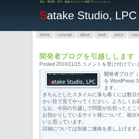
葉山・横須賀・逗子・鎌倉 ホームページ制作 ITコンシェルジュ
S
atake Studio, LPC
home
concept
about
work
price
cas
開発者ブログを引越しします
開
Posted 2010/11/15
コメントを受け付けてい
発
開発者ブログ（
者
を WordPres
ブ
ます。
ロ
きちんとしたスタイルに落ち着くには数日
グ
を
かい目で見てやってください。よろしくお
引
なお、今回の引越しで問題が出切ったところで、S
越
お預かりしているサイト様について、順次
し
いと思っています。
し
詳細については別途ご連絡を差し上げます
ま
す