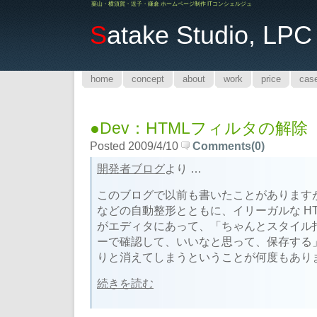
葉山・横須賀・逗子・鎌倉 ホームページ制作 ITコンシェルジュ
S
atake Studio, LPC
home
concept
about
work
price
cas
●Dev：HTMLフィルタの解除
Posted 2009/4/10
Comments(0)
開発者ブログ
より …
このブログで以前も書いたことがありますが、W
などの自動整形とともに、イリーガルな H
がエディタにあって、「ちゃんとスタイル
ーで確認して、いいなと思って、保存する
りと消えてしまうということが何度もあり
続きを読む