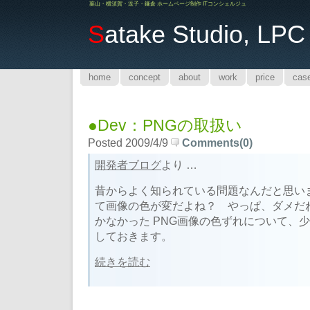
葉山・横須賀・逗子・鎌倉 ホームページ制作 ITコンシェルジュ
S
atake Studio, LPC
home
concept
about
work
price
cas
●Dev：PNGの取扱い
Posted 2009/4/9
Comments(0)
開発者ブログ
より …
昔からよく知られている問題なんだと思いま
て画像の色が変だよね？ やっぱ、ダメだね
かなかった PNG画像の色ずれについて、
しておきます。
続きを読む